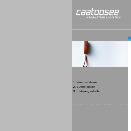
1. Wort markieren
2. Button klicken
3. Erklärung erhalten